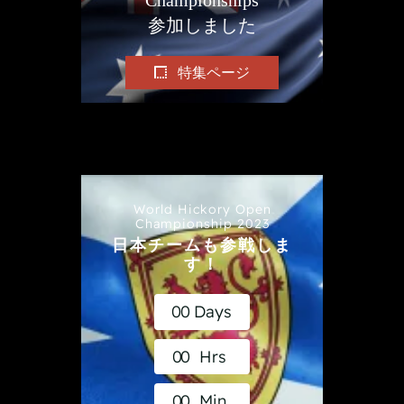
参加しました
特集ページ
World Hickory Open
Championship 2023
日本チームも参戦しま
す！
0
0
Days
0
0
Hrs
0
0
Min