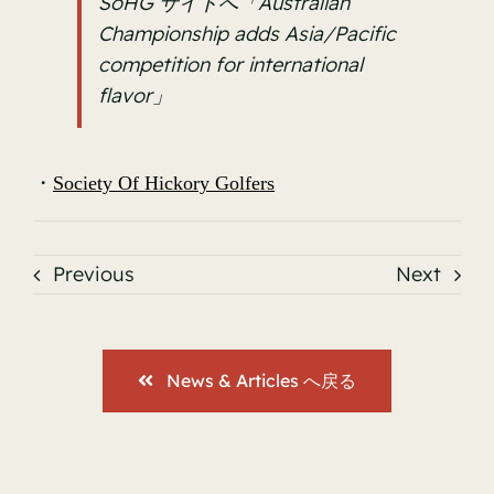
SoHG サイトへ「Australian
Championship adds Asia/Pacific
competition for international
flavor」
・
Society Of Hickory Golfers
Previous
Next
News & Articles へ戻る