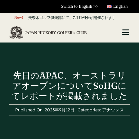
Skip
English
Switch to English >>
to


New!
美奈木ゴルフ倶楽部にて、7月月例会が開催されました
content
Togg
Navi
About Us
News & Articles
先日のAPAC、オーストラリ
アオープンについてSoHGに
What is Hickory?
てレポートが掲載されました
Contact
Published On: 2023年9月12日
Categories:
アナウンス
forMembers