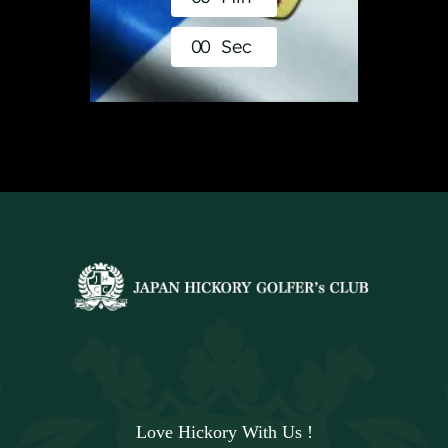
0
0
Sec
Love Hickory With Us !