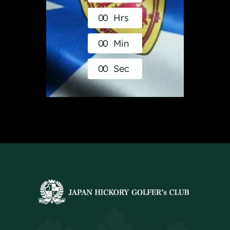
0
0
Hrs
0
0
Min
0
0
Sec