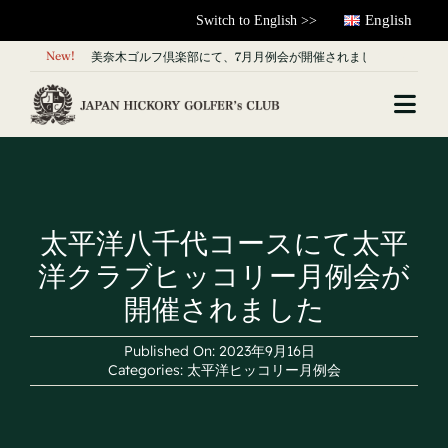
Skip
English
Switch to English >>
to


New!
美奈木ゴルフ倶楽部にて、7月月例会が開催されました
content
Togg
Navi
About Us
News & Articles
太平洋八千代コースにて太平
洋クラブヒッコリー月例会が
What is Hickory?
開催されました
Contact
Published On: 2023年9月16日
Categories:
太平洋ヒッコリー月例会
forMembers