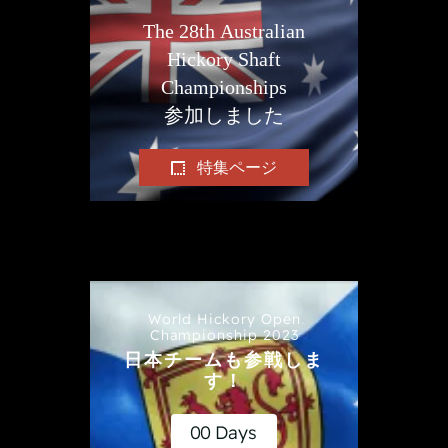
The 28th Australian
Hickory Shaft
Championships
参加しました
特集ページ
World Hickory Open
Championship 2023
日本チームも参戦しま
す！
0
0
Days