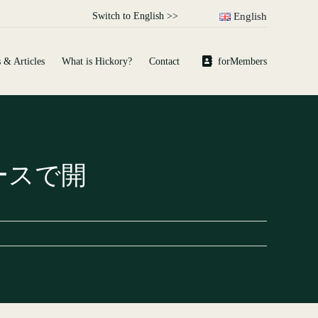
Switch to English >>
English
 & Articles
What is Hickory?
Contact
forMembers
ースで開