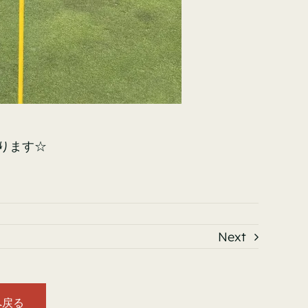
おります☆
Next
 へ戻る