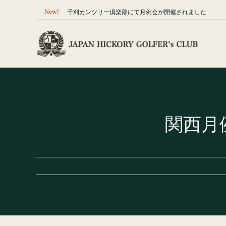
Skip
New!
美奈木ゴルフ倶楽部にて、7月月例会が開催されました
to
content
関西月